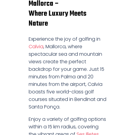
Mallorca –
Where Luxury Meets
Nature
Experience the joy of golfing in
Calvia
, Mallorca, where
spectacular sea and mountain
views create the perfect
backdrop for your game. Just 15
minutes from Palma and 20
minutes from the airport, Calvia
boasts five world-class golf
courses situated in Bendinat and
Santa Ponça.
Enjoy a variety of golfing options
within a 15 km radius, covering
the vibrant areas of
Ses Illetes
,