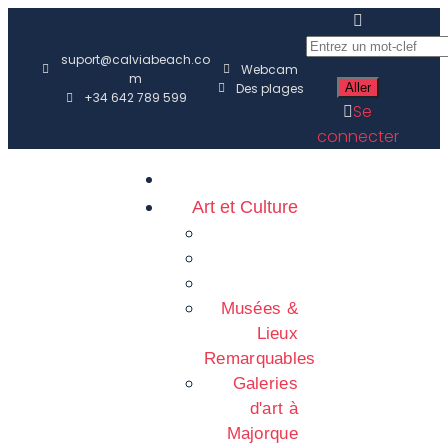
suport@calviabeach.co
Webcam
m
Des plages
+34 642 789 599
Se
connecter
Art et Culture
Musées &
Lieux
Remarquables
Galeries
d'art à
Majorque