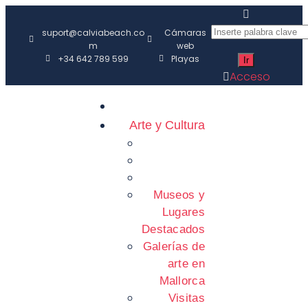
suport@calviabeach.co
Cámaras
m
web
+34 642 789 599
Playas
Acceso
Arte y Cultura
Museos y
Lugares
Destacados
Galerías de
arte en
Mallorca
Visitas