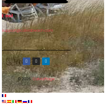
E-mail
support@calviabeach.com
© 2025
CalviaPlage