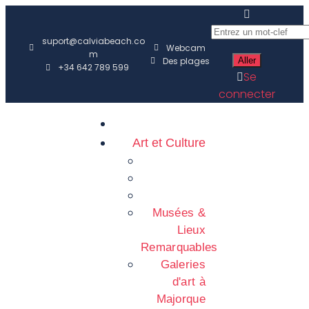
suport@calviabeach.co
Webcam
m
Des plages
+34 642 789 599
Se
connecter
Art et Culture
Musées &
Lieux
Remarquables
Galeries
d'art à
Majorque