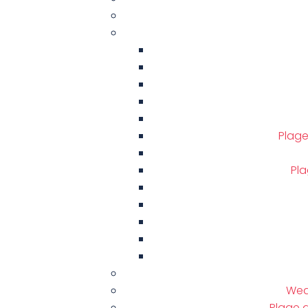
Plage
Pla
Weat
Plage 