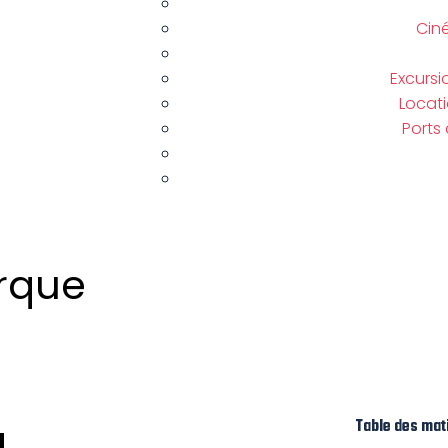
Cin
Excursi
Locat
Ports
orque
Table des mat
g