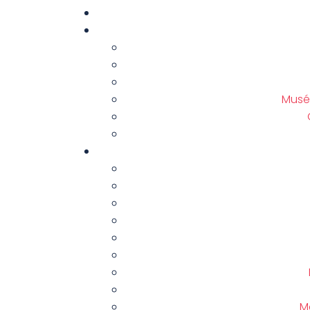
Musé
M