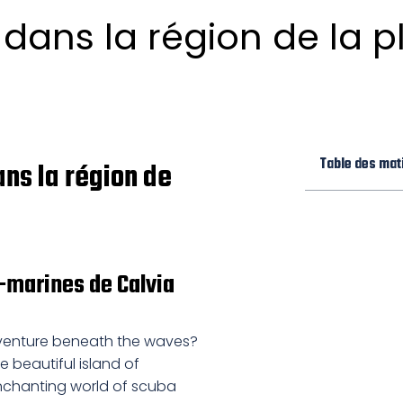
ans la région de la p
Table des mat
ns la région de
s-marines de Calvia
dventure beneath the waves?
e beautiful island of
enchanting world of scuba