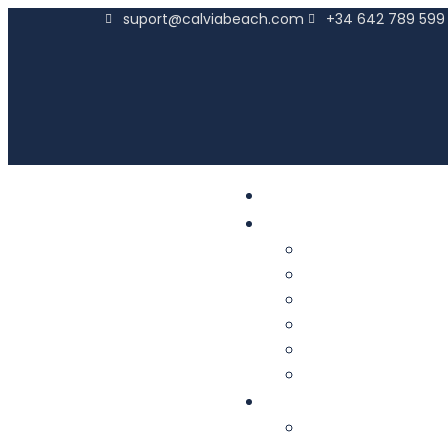
suport@calviabeach.com
+34 642 789 599