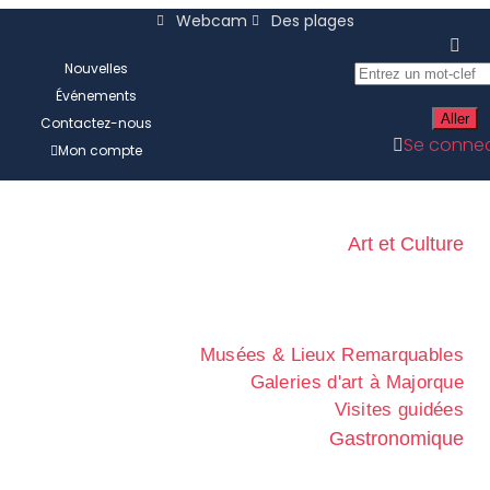
Webcam
Des plages
Nouvelles
Événements
Contactez-nous
Se connec
Mon compte
Art et Culture
Musées & Lieux Remarquables
Galeries d'art à Majorque
Visites guidées
Gastronomique