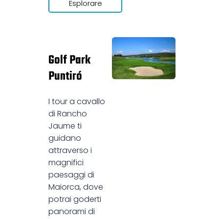
Esplorare
Golf Park
Puntiró
I tour a cavallo
di Rancho
Jaume ti
guidano
attraverso i
magnifici
paesaggi di
Maiorca, dove
potrai goderti
panorami di