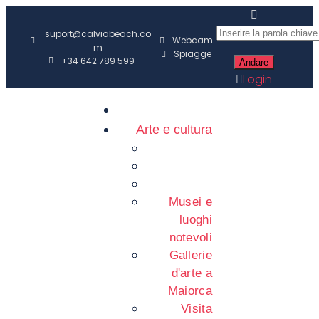
suport@calviabeach.co
Webcam
m
Spiagge
+34 642 789 599
Login
Arte e cultura
Musei e
luoghi
notevoli
Gallerie
d'arte a
Maiorca
Visita