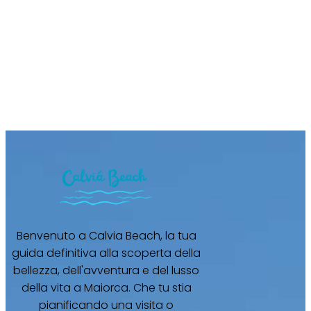
Benvenuto a Calvia Beach, la tua
guida definitiva alla scoperta della
bellezza, dell'avventura e del lusso
della vita a Maiorca. Che tu stia
pianificando una visita o