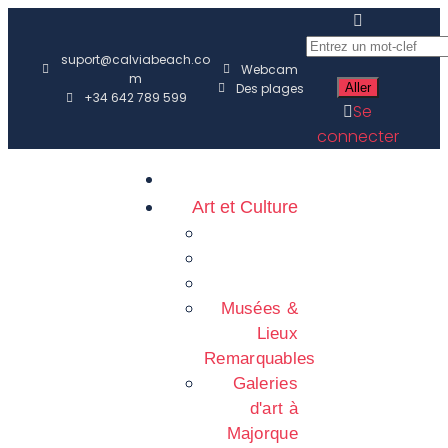
suport@calviabeach.co
Webcam
m
Des plages
+34 642 789 599
Se
connecter
Art et Culture
Musées &
Lieux
Remarquables
Galeries
d'art à
Majorque