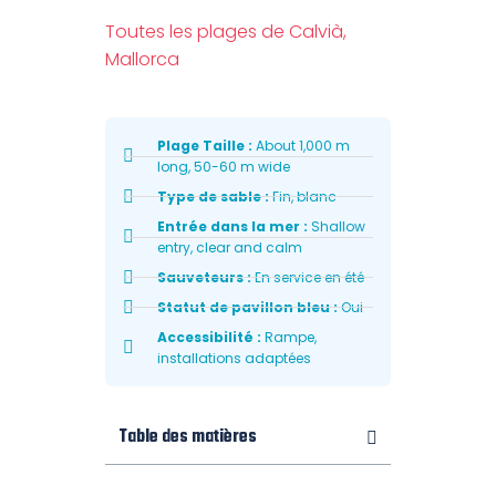
Toutes les plages de Calvià,
Mallorca
Plage Taille :
About 1,000 m
long, 50-60 m wide
Type de sable :
Fin, blanc
Entrée dans la mer :
Shallow
entry, clear and calm
Sauveteurs :
En service en été
Statut de pavillon bleu :
Oui
Accessibilité :
Rampe,
installations adaptées
Table des matières