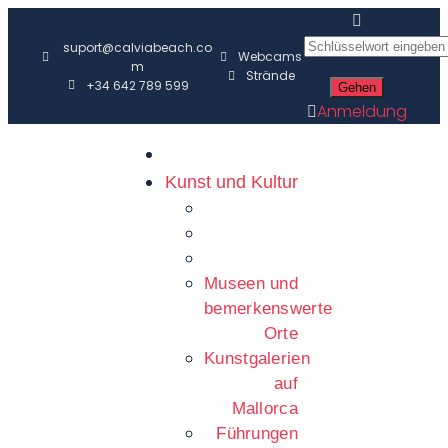
suport@calviabeach.co
Webcams
m
Strände
+34 642 789 599
Anmeldung
Kunst und Kultur
Museen und
bemerkenswerte
Orte
Kunstgalerien
auf
Mallorca
Führungen