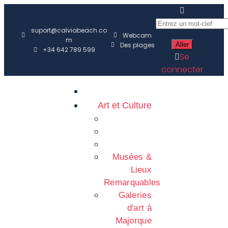
suport@calviabeach.co
Webcam
m
Des plages
+34 642 789 599
Se
connecter
Art et Culture
Musées &
Lieux
Remarquables
Galeries
d'art à
Majorque