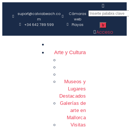
suport@calviabeach.co
Cámaras
m
web
+34 642 789 599
Playas
Acceso
Arte y Cultura
Museos y
Lugares
Destacados
Galerías de
arte en
Mallorca
Visitas