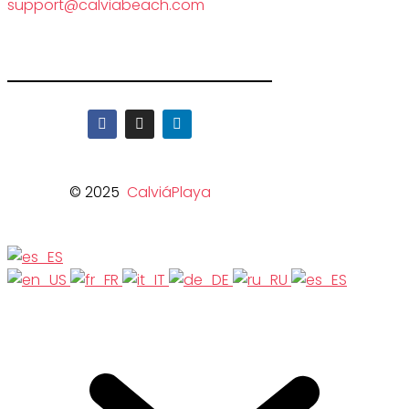
support@calviabeach.com
© 2025
CalviáPlaya