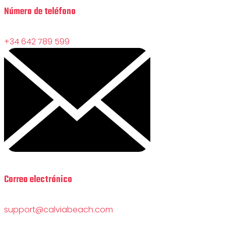
Número de teléfono
+34 642 789 599
Correo electrónico
support@calviabeach.com