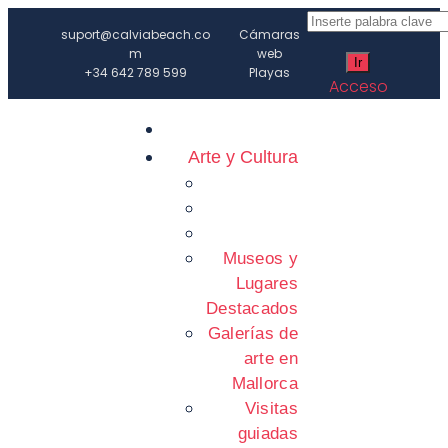
suport@calviabeach.co
Cámaras
m
web
+34 642 789 599
Playas
Acceso
Arte y Cultura
Museos y
Lugares
Destacados
Galerías de
arte en
Mallorca
Visitas
guiadas