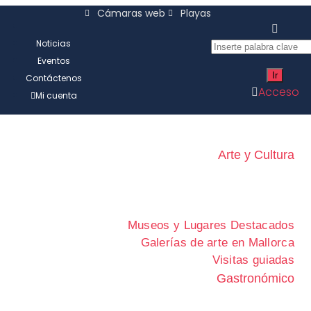
Cámaras web
Playas
Noticias
Eventos
Contáctenos
Acceso
Mi cuenta
Arte y Cultura
Museos y Lugares Destacados
Galerías de arte en Mallorca
Visitas guiadas
Gastronómico