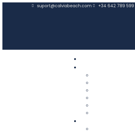
suport@calviabeach.com
+34 642 789 599