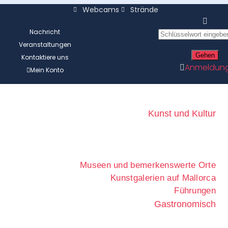
Webcams
Strände
Nachricht
Veranstaltungen
Kontaktiere uns
Anmeldun
Mein Konto
Kunst und Kultur
Museen und bemerkenswerte Orte
Kunstgalerien auf Mallorca
Führungen
Gastronomisch