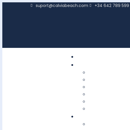
suport@calviabeach.com
+34 642 789 599