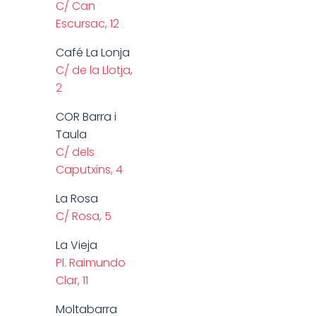
C/ Can
Escursac, 12
Café La Lonja
C/ de la Llotja,
2
COR Barra i
Taula
C/ dels
Caputxins, 4
La Rosa
C/ Rosa, 5
La Vieja
Pl. Raimundo
Clar, 11
Moltabarra