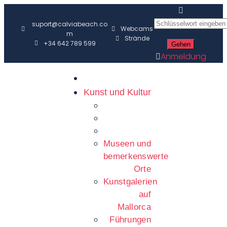
suport@calviabeach.co
Webcams
m
Strände
+34 642 789 599
Anmeldung
Kunst und Kultur
Museen und
bemerkenswerte
Orte
Kunstgalerien
auf
Mallorca
Führungen