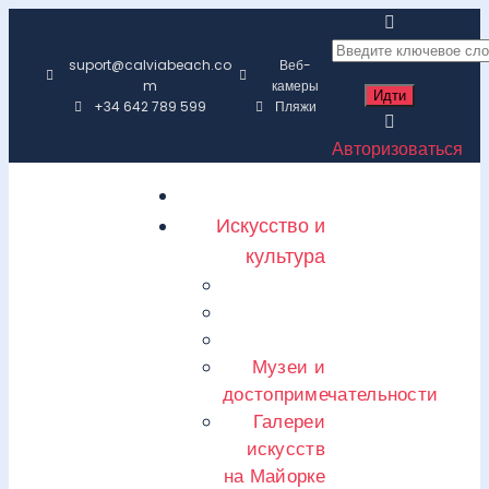
suport@calviabeach.co
Веб-
m
камеры
+34 642 789 599
Пляжи
Авторизоваться
Искусство и
культура
Музеи и
достопримечательности
Галереи
искусств
на Майорке