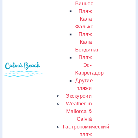
Виньес
Пляж
Кала
Фалько
Пляж
Кала
Бендинат
Пляж
Эс-
Каррегадор
Другие
пляжи
Экскурсии
Weather in
Mallorca &
Calvià
Гастрономический
пляж