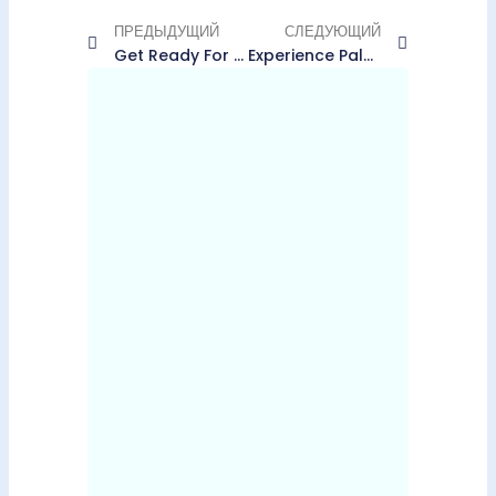
ПРЕДЫДУЩИЙ
СЛЕДУЮЩИЙ
Get Ready For The Binter NightRun Series In Palma This May
Experience Palma Cathedral From A Breathtaking New Perspective