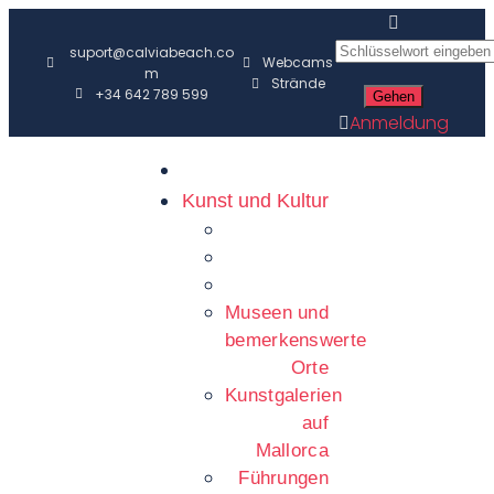
suport@calviabeach.co
Webcams
m
Strände
+34 642 789 599
Anmeldung
Kunst und Kultur
Museen und
bemerkenswerte
Orte
Kunstgalerien
auf
Mallorca
Führungen