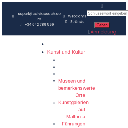
suport@calviabeach.co
Webcams
m
Strände
+34 642 789 599
Anmeldung
Kunst und Kultur
Museen und
bemerkenswerte
Orte
Kunstgalerien
auf
Mallorca
Führungen