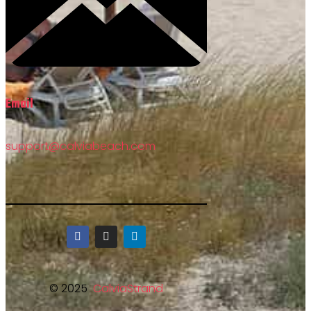
Email
support@calviabeach.com
© 2025
CalviaStrand