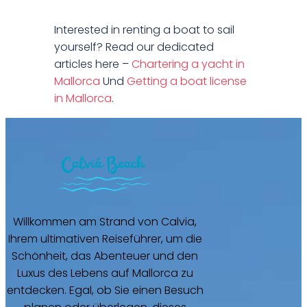
Interested in renting a boat to sail
yourself? Read our dedicated
articles here –
Chartering a yacht in
Mallorca
Und
Getting a boat license
in Mallorca
.
Willkommen am Strand von Calvia,
Ihrem ultimativen Reiseführer, um die
Schönheit, das Abenteuer und den
Luxus des Lebens auf Mallorca zu
entdecken. Egal, ob Sie einen Besuch