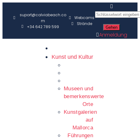
suport@calviabeach.co
Webcams
m
Strände
+34 642 789 599
Anmeldung
Kunst und Kultur
Museen und
bemerkenswerte
Orte
Kunstgalerien
auf
Mallorca
Führungen