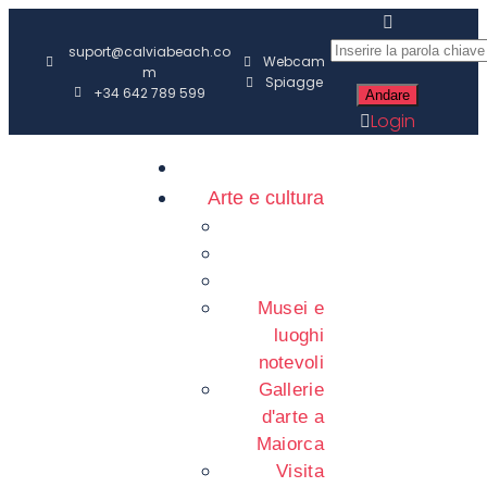
suport@calviabeach.co
Webcam
m
Spiagge
+34 642 789 599
Login
Arte e cultura
Musei e
luoghi
notevoli
Gallerie
d'arte a
Maiorca
Visita