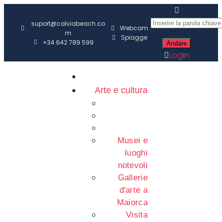
suport@calviabeach.co
Webcam
m
Spiagge
+34 642 789 599
Login
Arte e cultura
Musei e
luoghi
notevoli
Gallerie
d'arte a
Maiorca
Visita