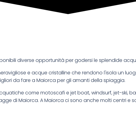
isponibili diverse opportunità per godersi le splendide acq
avigliose e acque cristalline che rendono l'isola un luogo 
iori da fare a Maiorca per gli amanti della spiaggia.
acquatiche come motoscafi e jet boat, windsurf, jet-ski, b
agge di Maiorca. A Maiorca ci sono anche molti centri e s
: