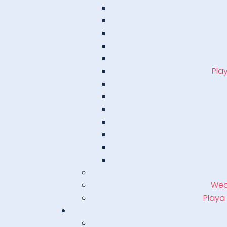
Pla
Weat
Playa