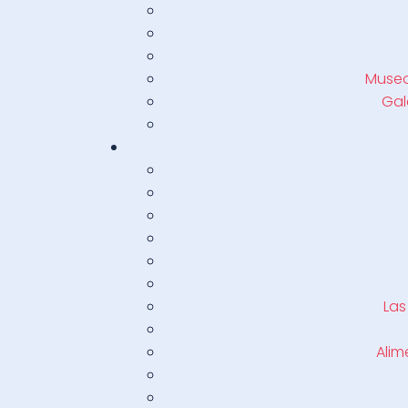
Museo
Gal
Las
Alim