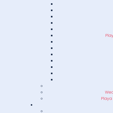
Pla
Weat
Playa