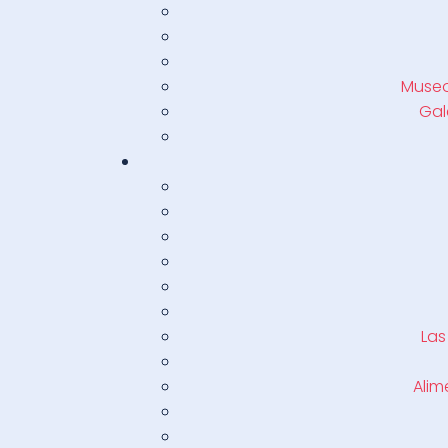
Museo
Gal
Las
Alim