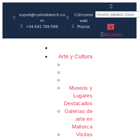
suport@calviabeach.co
Cámaras
m
web
+34 642 789 599
Playas
Acceso
Arte y Cultura
Museos y
Lugares
Destacados
Galerías de
arte en
Mallorca
Visitas