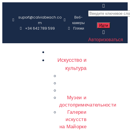
suport@calviabeach.co
Веб-
m
камеры
+34 642 789 599
Пляжи
Авторизоваться
Искусство и
культура
Музеи и
достопримечательности
Галереи
искусств
на Майорке