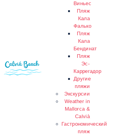
Виньес
Пляж
Кала
Фалько
Пляж
Кала
Бендинат
Пляж
Эс-
Каррегадор
Другие
пляжи
Экскурсии
Weather in
Mallorca &
Calvià
Гастрономический
пляж