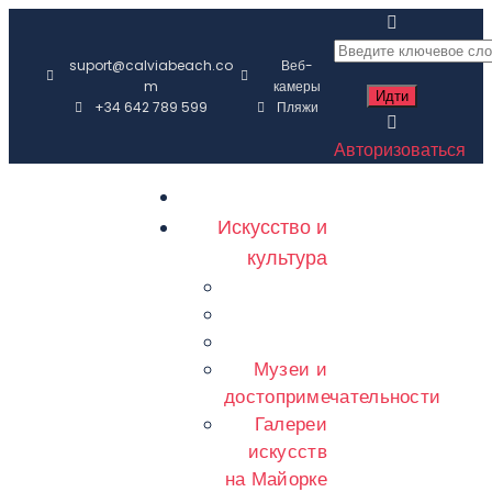
suport@calviabeach.co
Веб-
m
камеры
+34 642 789 599
Пляжи
Авторизоваться
Искусство и
культура
Музеи и
достопримечательности
Галереи
искусств
на Майорке