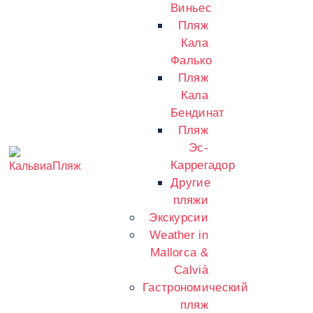
Виньес
Пляж
Кала
Фалько
Пляж
Кала
Бендинат
Пляж
Эс-
Каррегадор
Другие
пляжи
Экскурсии
Weather in
Mallorca &
Calvià
Гастрономический
пляж