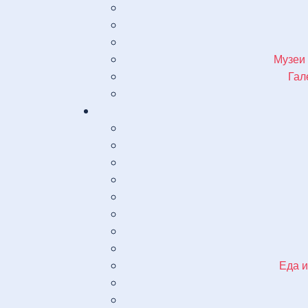
Музеи
Гал
Еда и