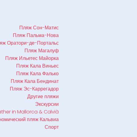
Пляж Сон-Матис
Пляж Пальма-Нова
яж Оратори-де-Портальс
Пляж Магалуф
Пляж Ильетес Майорка
Пляж Кала Виньес
Пляж Кала Фалько
Пляж Кала Бендинат
Пляж Эс-Каррегадор
Другие пляжи
Экскурсии
her in Mallorca & Calvià
номический пляж Кальвиа
Спорт