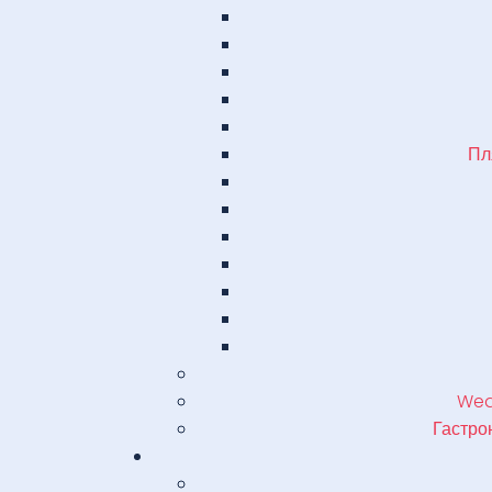
Пл
Weat
Гастро