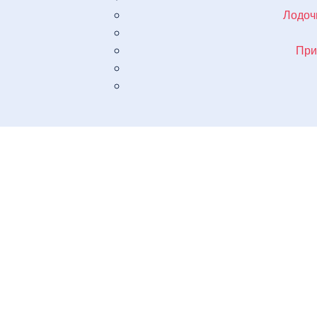
Лодоч
При