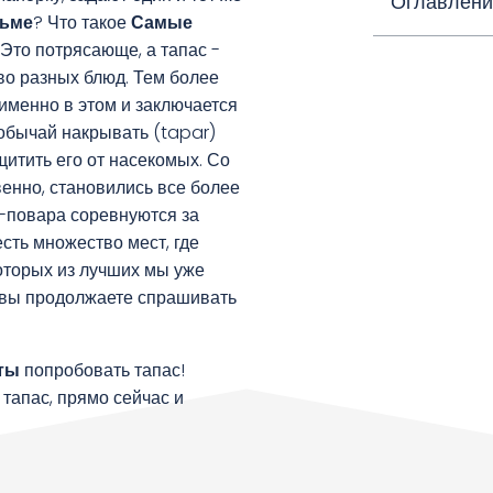
Оглавлени
льме
? Что такое
Самые
Это потрясающе, а тапас -
о разных блюд. Тем более
 именно в этом и заключается
обычай накрывать (tapar)
щитить его от насекомых. Со
енно, становились все более
-повара соревнуются за
сть множество мест, где
оторых из лучших мы уже
ж вы продолжаете спрашивать
ты
попробовать тапас!
 тапас, прямо сейчас и