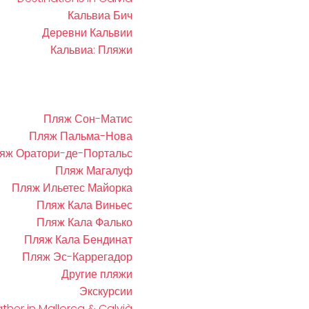
Кальвиа Бич
Деревни Кальвии
Кальвиа: Пляжи
Пляж Сон-Матис
Пляж Пальма-Нова
яж Оратори-де-Портальс
Пляж Магалуф
Пляж Ильетес Майорка
Пляж Кала Виньес
Пляж Кала Фалько
Пляж Кала Бендинат
Пляж Эс-Каррегадор
Другие пляжи
Экскурсии
her in Mallorca & Calvià