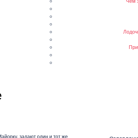
Чем 
Лодоч
При
е
Майорку, задают один и тот же