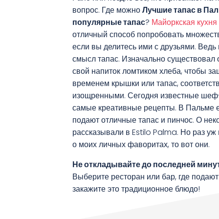
вопрос. Где можно
Лучшие тапас в Па
популярные тапас
?
Майоркская кухня
отличный способ попробовать множеств
если вы делитесь ими с друзьями. Ведь
смысл тапас. Изначально существовал 
свой напиток ломтиком хлеба, чтобы за
временем крышки или тапас, соответств
изощренными. Сегодня известные шеф
самые креативные рецепты. В Пальме е
подают отличные тапас и пинчос. О нек
рассказывали в Estilo Palma. Но раз у
о моих личных фаворитах, то вот они.
Не откладывайте до последней мину
Выберите ресторан или бар, где подают
закажите это традиционное блюдо!