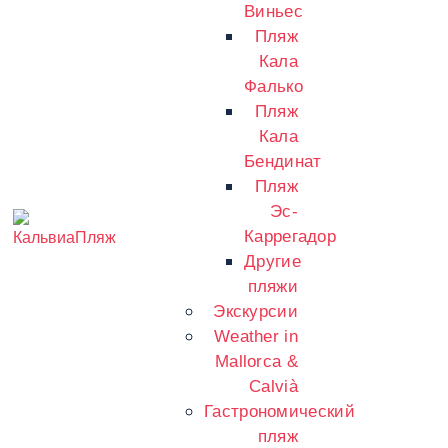
Виньес
Пляж
Кала
Фалько
Пляж
Кала
Бендинат
Пляж
Эс-
Каррегадор
Другие
пляжи
Экскурсии
Weather in
Mallorca &
Calvià
Гастрономический
пляж