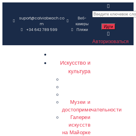
suport@calviabeach.co
Веб-
m
камеры
+34 642 789 599
Пляжи
Авторизоваться
Искусство и
культура
Музеи и
достопримечательности
Галереи
искусств
на Майорке