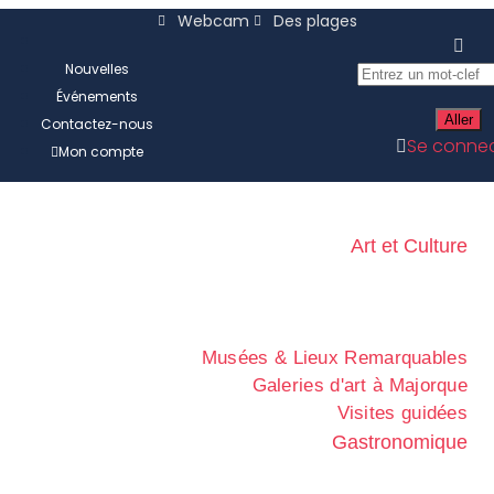
Webcam
Des plages
Nouvelles
Événements
Contactez-nous
Se connec
Mon compte
Art et Culture
Musées & Lieux Remarquables
Galeries d'art à Majorque
Visites guidées
Gastronomique