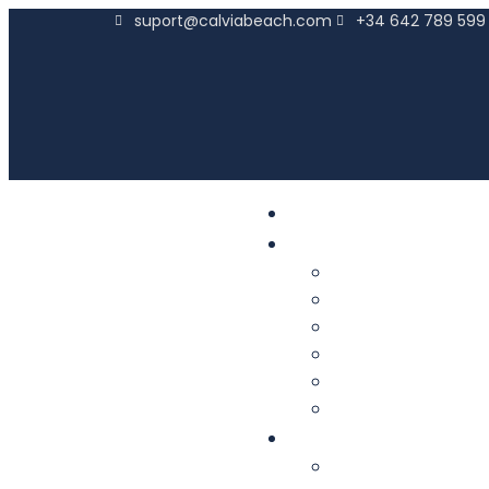
suport@calviabeach.com
+34 642 789 599