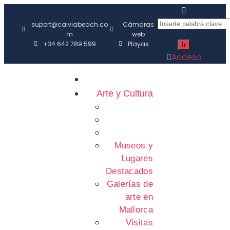
suport@calviabeach.co
Cámaras
m
web
+34 642 789 599
Playas
Acceso
Arte y Cultura
Museos y
Lugares
Destacados
Galerías de
arte en
Mallorca
Visitas