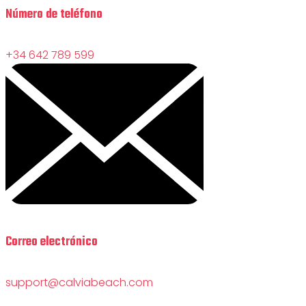
Número de teléfono
+34 642 789 599
Correo electrónico
support@calviabeach.com