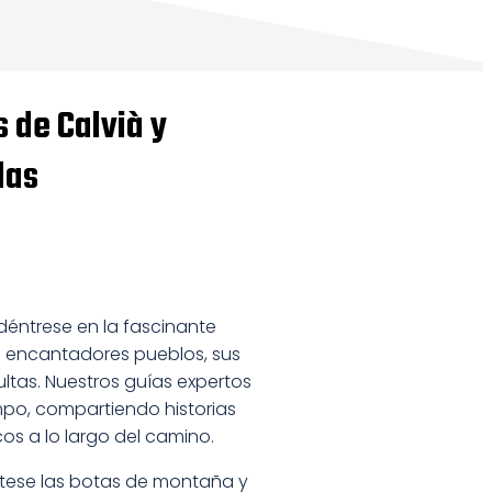
 de Calvià y
das
éntrese en la fascinante
us encantadores pueblos, sus
tas. Nuestros guías expertos
iempo, compartiendo historias
os a lo largo del camino.
tese las botas de montaña y