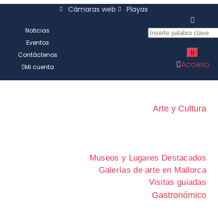
Cámaras web
Playas
Noticias
Eventos
Contáctenos
Acceso
Mi cuenta
Arte y Cultura
Museos y Lugares Destacados
Galerías de arte en Mallorca
Visitas guiadas
Gastronómico