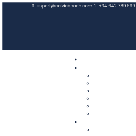
suport@calviabeach.com
+34 642 789 599