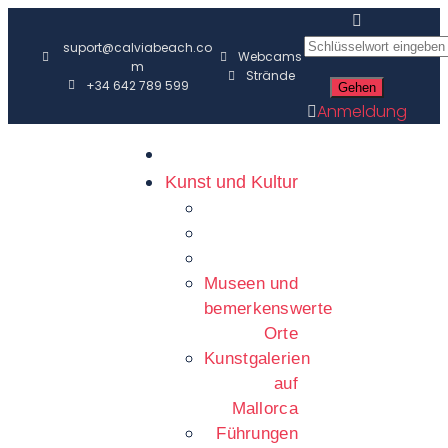
suport@calviabeach.co
Webcams
m
Strände
+34 642 789 599
Anmeldung
Kunst und Kultur
Museen und
bemerkenswerte
Orte
Kunstgalerien
auf
Mallorca
Führungen