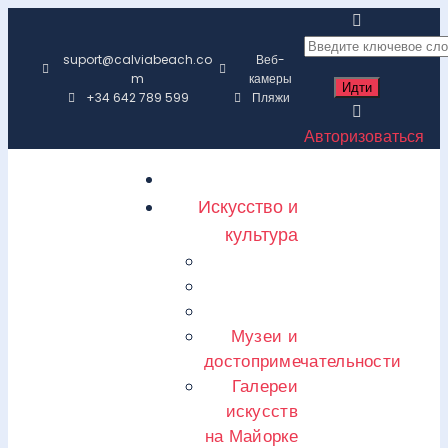
suport@calviabeach.co
Веб-
m
камеры
+34 642 789 599
Пляжи
Авторизоваться
Искусство и
культура
Музеи и
достопримечательности
Галереи
искусств
на Майорке