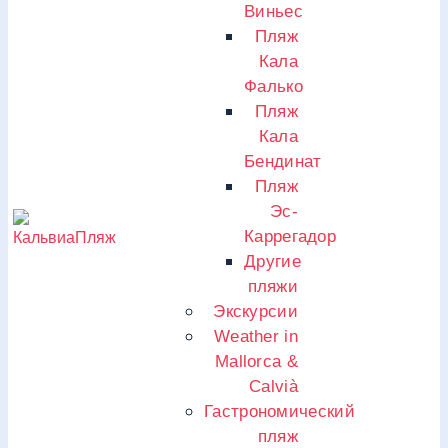
Виньес
Пляж
Кала
Фалько
Пляж
Кала
Бендинат
Пляж
Эс-
Каррегадор
Другие
пляжи
Экскурсии
Weather in
Mallorca &
Calvià
Гастрономический
пляж