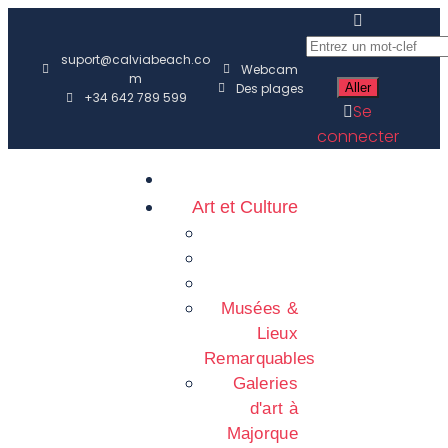
suport@calviabeach.co
Webcam
m
Des plages
+34 642 789 599
Se
connecter
Art et Culture
Musées &
Lieux
Remarquables
Galeries
d'art à
Majorque