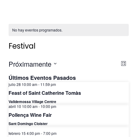
No hay eventos programados.
Festival
Naveg
Nav
Próximamente
Lista
de
Seleccionar
de
Últimos Eventos Pasados
fecha.
vista
julio 28 10:00 am
-
11:59 pm
vist
Feast of Saint Catherine Tomàs
de
Valldemossa Village Centre
abril 10 10:00 am
-
10:00 pm
Eve
FEB
Pollença Wine Fair
15
Sant Domingo Cloister
2026
febrero 15 4:00 pm
-
7:00 pm