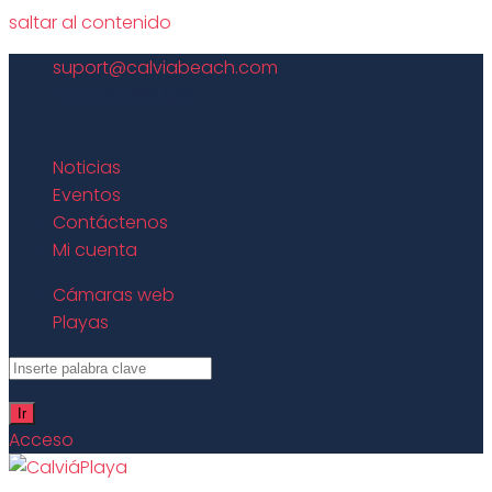
saltar al contenido
suport@calviabeach.com
+34 642 789 599
Noticias
Eventos
Contáctenos
Mi cuenta
Cámaras web
Playas
Acceso