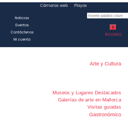
Cámaras web
Playas
Noticias
Eventos
Contáctenos
Acceso
Mi cuenta
Arte y Cultura
Museos y Lugares Destacados
Galerías de arte en Mallorca
Visitas guiadas
Gastronómico