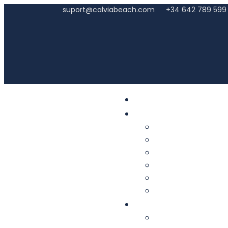
suport@calviabeach.com
+34 642 789 599