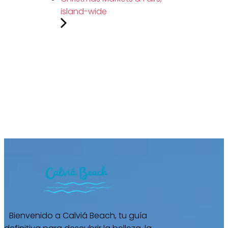
island-wide
Bienvenido a Calviá Beach, tu guía