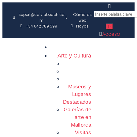
suport@calviabeach.co
Cámaras
m
web
+34 642 789 599
Playas
Acceso
Arte y Cultura
Museos y
Lugares
Destacados
Galerías de
arte en
Mallorca
Visitas