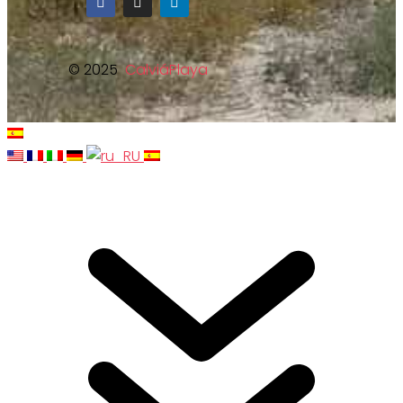
© 2025
CalviáPlaya