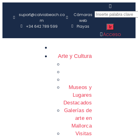
suport@calviabeach.co
Cámaras
m
web
+34 642 789 599
Playas
Acceso
Arte y Cultura
Museos y
Lugares
Destacados
Galerías de
arte en
Mallorca
Visitas