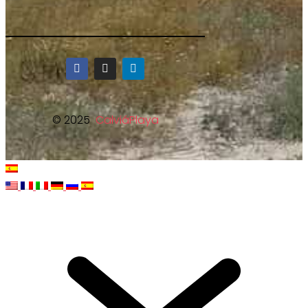
© 2025
CalviáPlaya