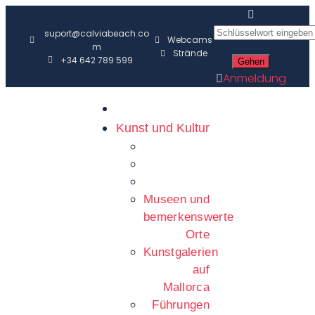
suport@calviabeach.co
Webcams
m
Strände
+34 642 789 599
Anmeldung
Kunst und Kultur
Museen und
bemerkenswerte
Orte
Kunstgalerien
auf
Mallorca
Führungen