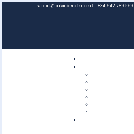
suport@calviabeach.com
+34 642 789 599