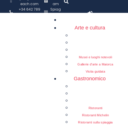
each.com
am
+34 642 789
Spiag
599
ge
Arte e cultura
Musei e luoghi notevoli
Gallerie d'arte a Maiorca
Visita guidata
Gastronomico
Ristoranti
Ristoranti Michelin
Ristoranti sulla spiaggia