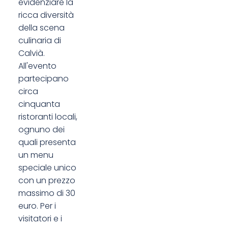
evidenziare la
ricca diversità
della scena
culinaria di
Calvià.
All'evento
partecipano
circa
cinquanta
ristoranti locali,
ognuno dei
quali presenta
un menu
speciale unico
con un prezzo
massimo di 30
euro. Per i
visitatori e i