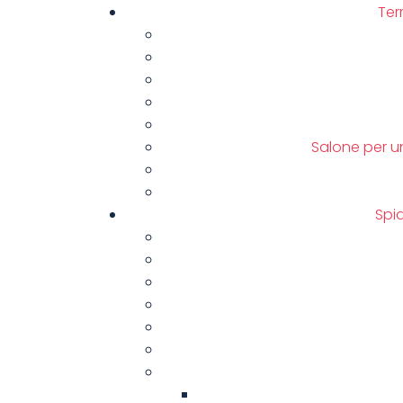
Ter
Salone per un
Spi