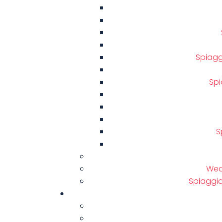
Spiaggi
Spi
S
Weat
Spiaggia