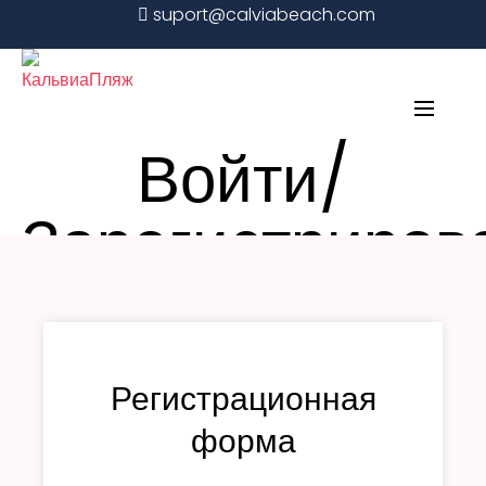
suport@calviabeach.com
+34 642 789 599
Веб-камеры
Войти/
Пляжи
Зарегистриров
Авторизоваться
Регистрационная
форма