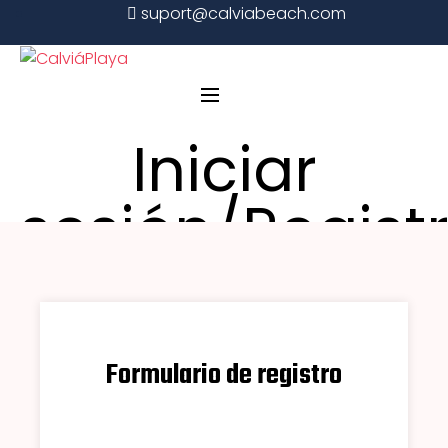
suport@calviabeach.com
+34 642 789 599
Cámaras web
Iniciar
Playas
sesión/Regist
Acceso
Formulario de registro